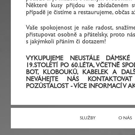
Některé kusy přijdou ve zbídačeném s
případě je čistíme a restaurujeme, občas a
Vaše spokojenost je naše radost, snažím
přistupovat osobně a přátelsky, proto nás
s jakýmkoli přáním či dotazem!
VYKUPUJEME NEUSTÁLE DÁMSKÉ
19.STOLETÍ PO 60.LÉTA, VČETNĚ SP
BOT, KLOBOUKŮ, KABELEK A DAL
NEVÁHEJTE NÁS KONTAKTOVAT
POZŮSTALOST - VÍCE INFORMACÍ V A
SLUŽBY
O NÁS