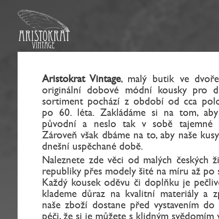
Aristokrat Vintage
, malý butik ve dvoře
originální dobové módní kousky pro d
sortiment pochází z období od cca polov
po 60. léta. Zakládáme si na tom, aby
původní a neslo tak v sobě tajemné k
Zároveň však dbáme na to, aby naše kusy 
dnešní uspěchané době.
Naleznete zde věci od malých českých ži
republiky přes modely šité na míru až po 
Každý kousek oděvu či doplňku je pečliv
klademe důraz na kvalitní materiály a z
naše zboží dostane před vystavením do
péči, že si je můžete s klidným svědomím 